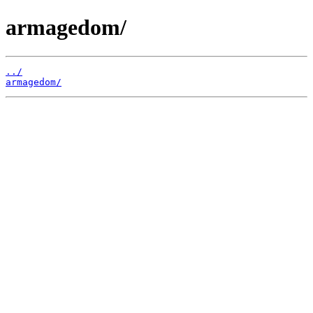
armagedom/
../
armagedom/