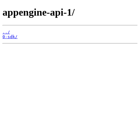
appengine-api-1/
../
0-sdk/