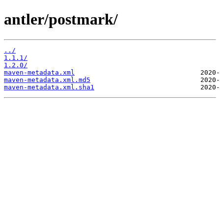
antler/postmark/
../
1.1.1/
1.2.0/
maven-metadata.xml
maven-metadata.xml.md5
maven-metadata.xml.sha1