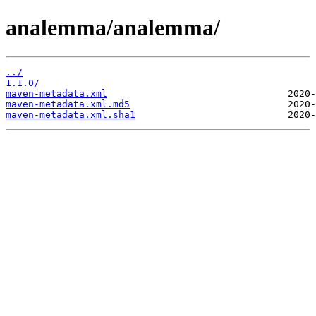
analemma/analemma/
../
1.1.0/
maven-metadata.xml
maven-metadata.xml.md5
maven-metadata.xml.sha1