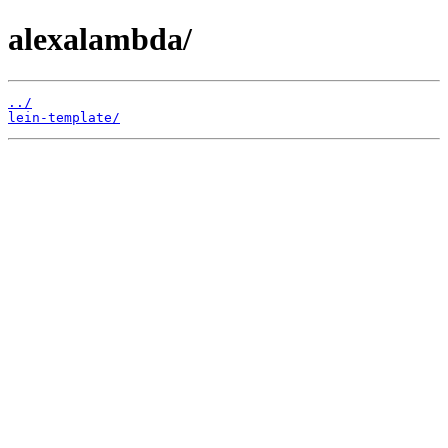
alexalambda/
../
lein-template/