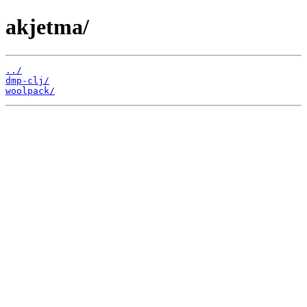
akjetma/
../
dmp-clj/
woolpack/