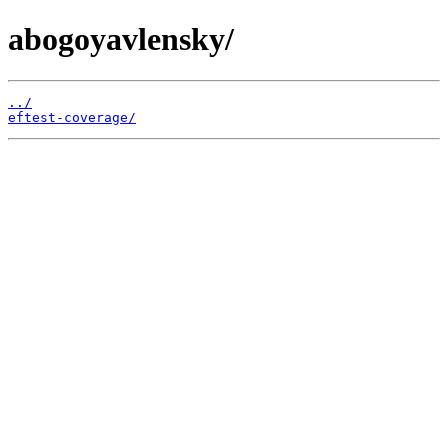
abogoyavlensky/
../
eftest-coverage/