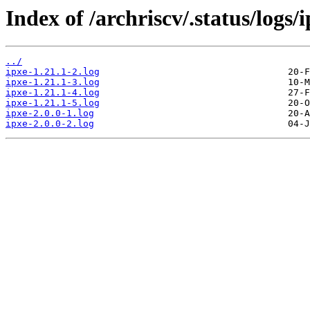
Index of /archriscv/.status/logs/i
../
ipxe-1.21.1-2.log
ipxe-1.21.1-3.log
ipxe-1.21.1-4.log
ipxe-1.21.1-5.log
ipxe-2.0.0-1.log
ipxe-2.0.0-2.log