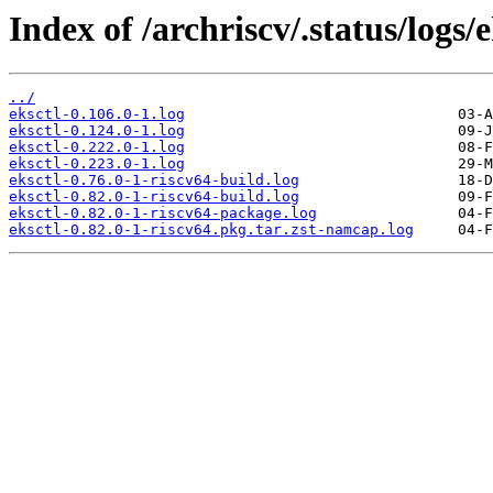
Index of /archriscv/.status/logs/e
../
eksctl-0.106.0-1.log
eksctl-0.124.0-1.log
eksctl-0.222.0-1.log
eksctl-0.223.0-1.log
eksctl-0.76.0-1-riscv64-build.log
eksctl-0.82.0-1-riscv64-build.log
eksctl-0.82.0-1-riscv64-package.log
eksctl-0.82.0-1-riscv64.pkg.tar.zst-namcap.log