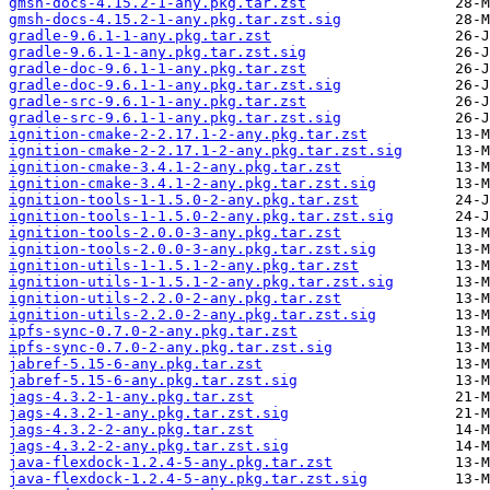
gmsh-docs-4.15.2-1-any.pkg.tar.zst
gmsh-docs-4.15.2-1-any.pkg.tar.zst.sig
gradle-9.6.1-1-any.pkg.tar.zst
gradle-9.6.1-1-any.pkg.tar.zst.sig
gradle-doc-9.6.1-1-any.pkg.tar.zst
gradle-doc-9.6.1-1-any.pkg.tar.zst.sig
gradle-src-9.6.1-1-any.pkg.tar.zst
gradle-src-9.6.1-1-any.pkg.tar.zst.sig
ignition-cmake-2-2.17.1-2-any.pkg.tar.zst
ignition-cmake-2-2.17.1-2-any.pkg.tar.zst.sig
ignition-cmake-3.4.1-2-any.pkg.tar.zst
ignition-cmake-3.4.1-2-any.pkg.tar.zst.sig
ignition-tools-1-1.5.0-2-any.pkg.tar.zst
ignition-tools-1-1.5.0-2-any.pkg.tar.zst.sig
ignition-tools-2.0.0-3-any.pkg.tar.zst
ignition-tools-2.0.0-3-any.pkg.tar.zst.sig
ignition-utils-1-1.5.1-2-any.pkg.tar.zst
ignition-utils-1-1.5.1-2-any.pkg.tar.zst.sig
ignition-utils-2.2.0-2-any.pkg.tar.zst
ignition-utils-2.2.0-2-any.pkg.tar.zst.sig
ipfs-sync-0.7.0-2-any.pkg.tar.zst
ipfs-sync-0.7.0-2-any.pkg.tar.zst.sig
jabref-5.15-6-any.pkg.tar.zst
jabref-5.15-6-any.pkg.tar.zst.sig
jags-4.3.2-1-any.pkg.tar.zst
jags-4.3.2-1-any.pkg.tar.zst.sig
jags-4.3.2-2-any.pkg.tar.zst
jags-4.3.2-2-any.pkg.tar.zst.sig
java-flexdock-1.2.4-5-any.pkg.tar.zst
java-flexdock-1.2.4-5-any.pkg.tar.zst.sig